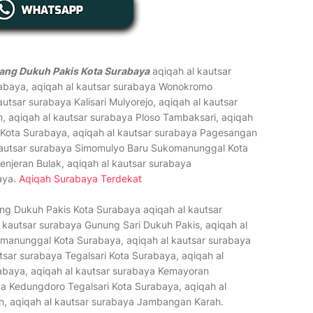
ang Dukuh Pakis Kota Surabaya
aqiqah al kautsar
rabaya, aqiqah al kautsar surabaya Wonokromo
tsar surabaya Kalisari Mulyorejo, aqiqah al kautsar
 aqiqah al kautsar surabaya Ploso Tambaksari, aqiqah
Kota Surabaya, aqiqah al kautsar surabaya Pagesangan
autsar surabaya Simomulyo Baru Sukomanunggal Kota
enjeran Bulak, aqiqah al kautsar surabaya
aya.
Aqiqah Surabaya Terdekat
g Dukuh Pakis Kota Surabaya aqiqah al kautsar
 kautsar surabaya Gunung Sari Dukuh Pakis, aqiqah al
anunggal Kota Surabaya, aqiqah al kautsar surabaya
tsar surabaya Tegalsari Kota Surabaya, aqiqah al
abaya, aqiqah al kautsar surabaya Kemayoran
a Kedungdoro Tegalsari Kota Surabaya, aqiqah al
n, aqiqah al kautsar surabaya Jambangan Karah.