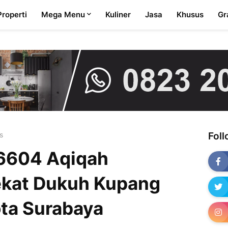
Properti
Mega Menu
Kuliner
Jasa
Khusus
Gr
s
Fol
6604 Aqiqah
ekat Dukuh Kupang
ta Surabaya