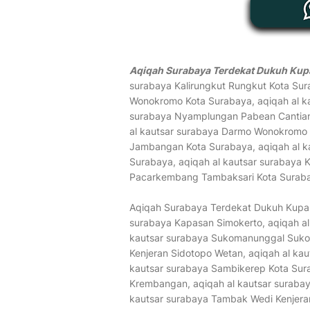
Aqiqah Surabaya Terdekat Dukuh Kup
surabaya Kalirungkut Rungkut Kota Su
Wonokromo Kota Surabaya, aqiqah al kau
surabaya Nyamplungan Pabean Cantian,
al kautsar surabaya Darmo Wonokromo 
Jambangan Kota Surabaya, aqiqah al k
Surabaya, aqiqah al kautsar surabaya K
Pacarkembang Tambaksari Kota Surab
Aqiqah Surabaya Terdekat Dukuh Kupan
surabaya Kapasan Simokerto, aqiqah al
kautsar surabaya Sukomanunggal Sukom
Kenjeran Sidotopo Wetan, aqiqah al kau
kautsar surabaya Sambikerep Kota Sur
Krembangan, aqiqah al kautsar surabay
kautsar surabaya Tambak Wedi Kenjera