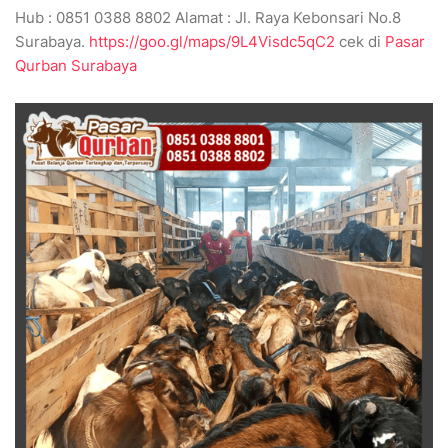
Hub : 0851 0388 8802 Alamat : Jl. Raya Kebonsari No.8
Surabaya.
https://goo.gl/maps/9L4Visdc5qC2
cek di
Pasar
Qurban Surabaya