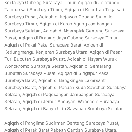
Kertajaya Gubeng Surabaya Timur, Aqiqah di Jolotundo
Tambaksari Surabaya Timur, Aqiqah di Keputran Tegalsari
Surabaya Pusat, Aqiqah di Kejawan Gebang Sukolilo
Surabaya Timur, Aqiqah di Karah Agung Jambangan
Surabaya Selatan, Aqiqah di Ngemplak Genteng Surabaya
Pusat, Aqiqah di Bratang Jaya Gubeng Surabaya Timur,
Aqiqah di Pakal Pakal Surabaya Barat. Aqiqah di
Kedungmangu Kenjeran Surabaya Utara, Aqiqah di Pasar
Turi Bubutan Surabaya Pusat, Aqiqah di Hayam Wuruk
Wonokromo Surabaya Selatan, Aqiqah di Semarang
Bubutan Surabaya Pusat, Aqiqah di Singapur Pakal
Surabaya Barat, Aqiqah di Bangkingan Lakarsantri
Surabaya Barat, Aqiqah di Pacuan Kuda Sawahan Surabaya
Selatan, Aqiqah di Pagesangan Jambangan Surabaya
Selatan, Aqiqah di Jemur Andayani Wonocolo Surabaya
Selatan, Aqiqah di Banyu Urip Sawahan Surabaya Selatan.
Aqiqah di Panglima Sudirman Genteng Surabaya Pusat,
Aqiqah di Perak Barat Pabean Cantian Surabaya Utara,