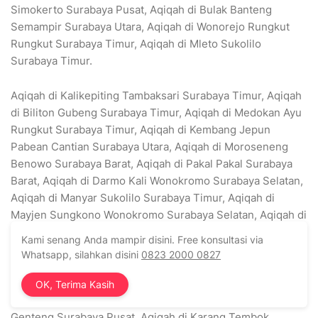
Simokerto Surabaya Pusat, Aqiqah di Bulak Banteng
Semampir Surabaya Utara, Aqiqah di Wonorejo Rungkut
Rungkut Surabaya Timur, Aqiqah di Mleto Sukolilo
Surabaya Timur.
Aqiqah di Kalikepiting Tambaksari Surabaya Timur, Aqiqah
di Biliton Gubeng Surabaya Timur, Aqiqah di Medokan Ayu
Rungkut Surabaya Timur, Aqiqah di Kembang Jepun
Pabean Cantian Surabaya Utara, Aqiqah di Moroseneng
Benowo Surabaya Barat, Aqiqah di Pakal Pakal Surabaya
Barat, Aqiqah di Darmo Kali Wonokromo Surabaya Selatan,
Aqiqah di Manyar Sukolilo Surabaya Timur, Aqiqah di
Mayjen Sungkono Wonokromo Surabaya Selatan, Aqiqah di
Mulyorejo Mulyorejo Surabaya Timur. Aqiqah di Babat
Kami senang Anda mampir disini. Free konsultasi via
Jerawat Pakal Surabaya Barat, Aqiqah di Dr. Soetomo
Whatsapp, silahkan disini
0823 2000 0827
Tegalsari Surabaya Pusat, Aqiqah di Simpang Dukuh
Genteng Surabaya Pusat, Aqiqah di Pacar Keling
OK, Terima Kasih
Tambaksari Surabaya Timur, Aqiqah di Achmad Jais
Genteng Surabaya Pusat, Aqiqah di Karang Tembok