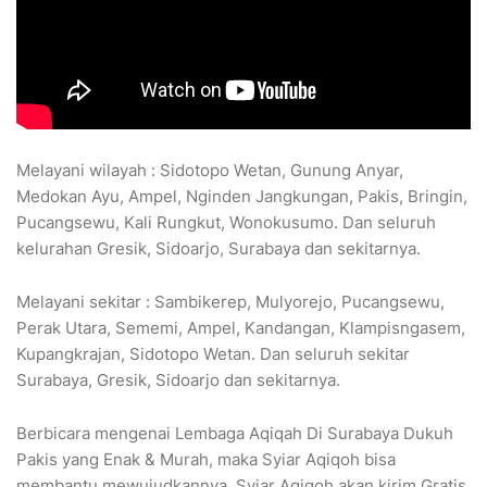
Melayani wilayah : Sidotopo Wetan, Gunung Anyar,
Medokan Ayu, Ampel, Nginden Jangkungan, Pakis, Bringin,
Pucangsewu, Kali Rungkut, Wonokusumo. Dan seluruh
kelurahan Gresik, Sidoarjo, Surabaya dan sekitarnya.
Melayani sekitar : Sambikerep, Mulyorejo, Pucangsewu,
Perak Utara, Sememi, Ampel, Kandangan, Klampisngasem,
Kupangkrajan, Sidotopo Wetan. Dan seluruh sekitar
Surabaya, Gresik, Sidoarjo dan sekitarnya.
Berbicara mengenai Lembaga Aqiqah Di Surabaya Dukuh
Pakis yang Enak & Murah, maka Syiar Aqiqoh bisa
membantu mewujudkannya. Syiar Aqiqoh akan kirim Gratis