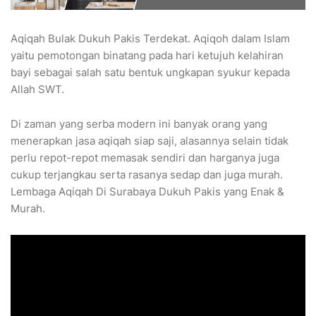
Aqiqah Bulak Dukuh Pakis Terdekat. Aqiqoh dalam Islam
yaitu pemotongan binatang pada hari ketujuh kelahiran
bayi sebagai salah satu bentuk ungkapan syukur kepada
Allah SWT.
Di zaman yang serba modern ini banyak orang yang
menerapkan jasa aqiqah siap saji, alasannya selain tidak
perlu repot-repot memasak sendiri dan harganya juga
cukup terjangkau serta rasanya sedap dan juga murah.
Lembaga Aqiqah Di Surabaya Dukuh Pakis yang Enak &
Murah.