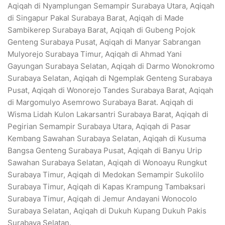
Aqiqah di Nyamplungan Semampir Surabaya Utara, Aqiqah
di Singapur Pakal Surabaya Barat, Aqiqah di Made
Sambikerep Surabaya Barat, Aqiqah di Gubeng Pojok
Genteng Surabaya Pusat, Aqiqah di Manyar Sabrangan
Mulyorejo Surabaya Timur, Aqiqah di Ahmad Yani
Gayungan Surabaya Selatan, Aqiqah di Darmo Wonokromo
Surabaya Selatan, Aqiqah di Ngemplak Genteng Surabaya
Pusat, Aqiqah di Wonorejo Tandes Surabaya Barat, Aqiqah
di Margomulyo Asemrowo Surabaya Barat. Aqiqah di
Wisma Lidah Kulon Lakarsantri Surabaya Barat, Aqiqah di
Pegirian Semampir Surabaya Utara, Aqiqah di Pasar
Kembang Sawahan Surabaya Selatan, Aqiqah di Kusuma
Bangsa Genteng Surabaya Pusat, Aqiqah di Banyu Urip
Sawahan Surabaya Selatan, Aqiqah di Wonoayu Rungkut
Surabaya Timur, Aqiqah di Medokan Semampir Sukolilo
Surabaya Timur, Aqiqah di Kapas Krampung Tambaksari
Surabaya Timur, Aqiqah di Jemur Andayani Wonocolo
Surabaya Selatan, Aqiqah di Dukuh Kupang Dukuh Pakis
Surabaya Selatan.