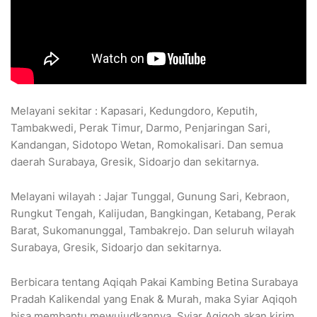
Melayani sekitar : Kapasari, Kedungdoro, Keputih,
Tambakwedi, Perak Timur, Darmo, Penjaringan Sari,
Kandangan, Sidotopo Wetan, Romokalisari. Dan semua
daerah Surabaya, Gresik, Sidoarjo dan sekitarnya.
Melayani wilayah : Jajar Tunggal, Gunung Sari, Kebraon,
Rungkut Tengah, Kalijudan, Bangkingan, Ketabang, Perak
Barat, Sukomanunggal, Tambakrejo. Dan seluruh wilayah
Surabaya, Gresik, Sidoarjo dan sekitarnya.
Berbicara tentang Aqiqah Pakai Kambing Betina Surabaya
Pradah Kalikendal yang Enak & Murah, maka Syiar Aqiqoh
bisa membantu mewujudkannya. Syiar Aqiqoh akan kirim