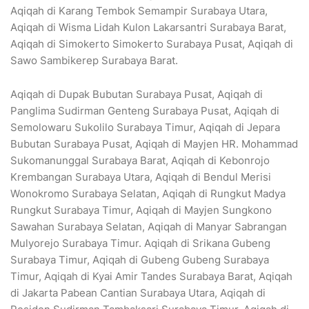
Aqiqah di Karang Tembok Semampir Surabaya Utara,
Aqiqah di Wisma Lidah Kulon Lakarsantri Surabaya Barat,
Aqiqah di Simokerto Simokerto Surabaya Pusat, Aqiqah di
Sawo Sambikerep Surabaya Barat.
Aqiqah di Dupak Bubutan Surabaya Pusat, Aqiqah di
Panglima Sudirman Genteng Surabaya Pusat, Aqiqah di
Semolowaru Sukolilo Surabaya Timur, Aqiqah di Jepara
Bubutan Surabaya Pusat, Aqiqah di Mayjen HR. Mohammad
Sukomanunggal Surabaya Barat, Aqiqah di Kebonrojo
Krembangan Surabaya Utara, Aqiqah di Bendul Merisi
Wonokromo Surabaya Selatan, Aqiqah di Rungkut Madya
Rungkut Surabaya Timur, Aqiqah di Mayjen Sungkono
Sawahan Surabaya Selatan, Aqiqah di Manyar Sabrangan
Mulyorejo Surabaya Timur. Aqiqah di Srikana Gubeng
Surabaya Timur, Aqiqah di Gubeng Gubeng Surabaya
Timur, Aqiqah di Kyai Amir Tandes Surabaya Barat, Aqiqah
di Jakarta Pabean Cantian Surabaya Utara, Aqiqah di