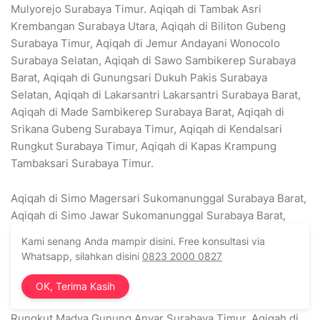
Mulyorejo Surabaya Timur. Aqiqah di Tambak Asri
Krembangan Surabaya Utara, Aqiqah di Biliton Gubeng
Surabaya Timur, Aqiqah di Jemur Andayani Wonocolo
Surabaya Selatan, Aqiqah di Sawo Sambikerep Surabaya
Barat, Aqiqah di Gunungsari Dukuh Pakis Surabaya
Selatan, Aqiqah di Lakarsantri Lakarsantri Surabaya Barat,
Aqiqah di Made Sambikerep Surabaya Barat, Aqiqah di
Srikana Gubeng Surabaya Timur, Aqiqah di Kendalsari
Rungkut Surabaya Timur, Aqiqah di Kapas Krampung
Tambaksari Surabaya Timur.
Aqiqah di Simo Magersari Sukomanunggal Surabaya Barat,
Aqiqah di Simo Jawar Sukomanunggal Surabaya Barat,
Aqiqah di Alas Malang Sambikerep Surabaya Barat, Aqiqah
Kami senang Anda mampir disini. Free konsultasi via
di Basuki Rahmat Tegalsari Surabaya Pusat, Aqiqah di
Whatsapp, silahkan disini
0823 2000 0827
Manyar Sabrangan Mulyorejo Surabaya Timur, Aqiqah di
Kutisari Utara Tenggilis Mejoyo Surabaya Timur, Aqiqah di
OK, Terima Kasih
Kalimas Baru Pabean Cantian Surabaya Utara, Aqiqah di
Rungkut Madya Gunung Anyar Surabaya Timur, Aqiqah di