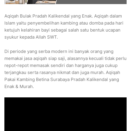
Aqiqah Bulak Pradah Kalikendal yang Enak. Aqiqah dalam
Islam yaitu penyembelihan kambing atau domba pada hari
ketujuh kelahiran bayi sebagai salah satu bentuk ucapan
syukur kepada Allah SWT.
Di periode yang serba modern ini banyak orang yang
memakai jasa aqiqah siap saji, alasannya kecuali tidak perlu
repot-repot memasak sendiri dan harganya juga cukup
terjangkau serta rasanya nikmat dan juga murah. Aqiqah
Pakai Kambing Betina Surabaya Pradah Kalikendal yang
Enak & Murah.