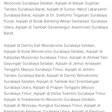
Wonocolo Surabaya Selatan, Aqiqah di Banjar Sugihan
Tandes Surabaya Barat, Aqiqah di Sumur Welut Lakarsantri
Surabaya Barat, Aqiqah di Dr. Soetomo Tegalsari Surabaya
Pusat, Aqiqah di Bulak Banteng Wetan Semampir Surabaya
Utara, Aqiqah di Tambak Osowilangun Asemrowo Surabaya
Barat.
Aqiqah di Darmo Kali Wonokromo Surabaya Selatan,
Aqiqah di Kutai Wonokromo Surabaya Selatan, Aqiqah di
Kalijudan Mulyorejo Surabaya Timur, Aqiqah di Ahmad Yani
Gayungan Surabaya Selatan, Aqiqah di Jemur Andayani
Tenggilis Mejoyo Surabaya Timur, Aqiqah di Jelidro
Tandes Surabaya Barat, Aqiqah di Darmo Wonokromo
Surabaya Selatan, Aqiqah di Tambak Asri Krembangan
Surabaya Utara, Aqiqah di Prapen Tenggilis Mejoyo
Surabaya Timur, Aqiqah di Deles Sukolilo Surabaya Timur.
Aqiqah di Siwalankerto Wonocolo Surabaya Selatan,
Aqiqah di Wonoayu Rungkut Surabaya Timur, Aqiqah di
Nambangan Kenjeran Surabaya Utara, Aqiqah di Pandugo