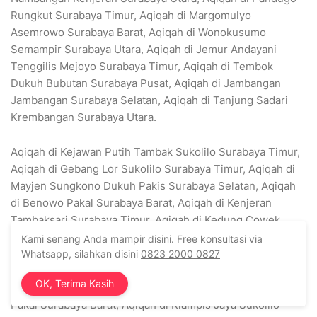
Rungkut Surabaya Timur, Aqiqah di Margomulyo
Asemrowo Surabaya Barat, Aqiqah di Wonokusumo
Semampir Surabaya Utara, Aqiqah di Jemur Andayani
Tenggilis Mejoyo Surabaya Timur, Aqiqah di Tembok
Dukuh Bubutan Surabaya Pusat, Aqiqah di Jambangan
Jambangan Surabaya Selatan, Aqiqah di Tanjung Sadari
Krembangan Surabaya Utara.
Aqiqah di Kejawan Putih Tambak Sukolilo Surabaya Timur,
Aqiqah di Gebang Lor Sukolilo Surabaya Timur, Aqiqah di
Mayjen Sungkono Dukuh Pakis Surabaya Selatan, Aqiqah
di Benowo Pakal Surabaya Barat, Aqiqah di Kenjeran
Tambaksari Surabaya Timur, Aqiqah di Kedung Cowek
Kenjeran Surabaya Utara, Aqiqah di Kedinding Lor Kenjeran
Kami senang Anda mampir disini. Free konsultasi via
Surabaya Utara, Aqiqah di Sulawesi Gubeng Surabaya
Whatsapp, silahkan disini
0823 2000 0827
Timur, Aqiqah di Ciliwung Wonokromo Surabaya Selatan,
OK, Terima Kasih
Aqiqah di Tandes Tandes Surabaya Barat. Aqiqah di Pakal
Pakal Surabaya Barat, Aqiqah di Klampis Jaya Sukolilo