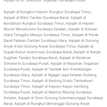
Aqiqah di Dr. Soetomo Tegalsari Surabaya Pusat.
Aqiqah di Rungkut Industri Rungkut Surabaya Timur,
Aqiqah di Bibis Tandes Surabaya Barat, Aqiqah di
Kendalsari Rungkut Surabaya Timur, Aqiqah di Hayam
Wuruk Wonokromo Surabaya Selatan, Aqiqah di Kutisari
Utara Tenggilis Mejoyo Surabaya Timur, Aqiqah di Perak
Barat Pabean Cantian Surabaya Utara, Aqiqah di Gunung
Anyar Kidul Gunung Anyar Surabaya Timur, Aqiqah di
Dupak Rukun Asemrowo Surabaya Barat, Aqiqah di Banjar
Sugihan Tandes Surabaya Barat, Aqiqah di Kenjeran
Simokerto Surabaya Pusat. Aqiqah di Keputran Tegalsari
Surabaya Pusat, Aqiqah di Tambak Asri Krembangan
Surabaya Utara, Aqiqah di Ngagel Jaya Selatan Gubeng
Surabaya Timur, Aqiqah di Kedung Sroko Tambaksari
Surabaya Timur, Aqiqah di Kayoon Kayun Genteng
Surabaya Pusat, Aqiqah di Mastrip Wiyung Surabaya
Selatan, Aqiqah di Simo Gunung Sukomanunggal Surabaya
Barat, Aqiqah di Rungkut Menanggal Gunung Anyar