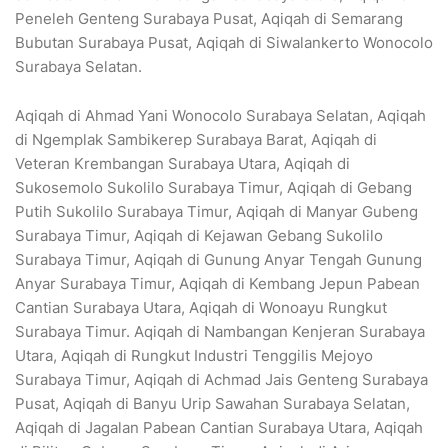
Peneleh Genteng Surabaya Pusat, Aqiqah di Semarang
Bubutan Surabaya Pusat, Aqiqah di Siwalankerto Wonocolo
Surabaya Selatan.
Aqiqah di Ahmad Yani Wonocolo Surabaya Selatan, Aqiqah
di Ngemplak Sambikerep Surabaya Barat, Aqiqah di
Veteran Krembangan Surabaya Utara, Aqiqah di
Sukosemolo Sukolilo Surabaya Timur, Aqiqah di Gebang
Putih Sukolilo Surabaya Timur, Aqiqah di Manyar Gubeng
Surabaya Timur, Aqiqah di Kejawan Gebang Sukolilo
Surabaya Timur, Aqiqah di Gunung Anyar Tengah Gunung
Anyar Surabaya Timur, Aqiqah di Kembang Jepun Pabean
Cantian Surabaya Utara, Aqiqah di Wonoayu Rungkut
Surabaya Timur. Aqiqah di Nambangan Kenjeran Surabaya
Utara, Aqiqah di Rungkut Industri Tenggilis Mejoyo
Surabaya Timur, Aqiqah di Achmad Jais Genteng Surabaya
Pusat, Aqiqah di Banyu Urip Sawahan Surabaya Selatan,
Aqiqah di Jagalan Pabean Cantian Surabaya Utara, Aqiqah