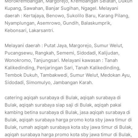
Morokrembangan, Margorejo, Krembangan Selatan, Dukuh
Kupang, Sawahan, Banjar Sugihan, Ngagel. Melayani
daerah : Kertajaya, Benowo, Sukolilo Baru, Karang Pilang,
Nyamplungan, Asemrowo, Gundih, Balaskumprik,
Kebonsari, Lakarsantri.
Melayani daerah : Putat Jaya, Margorejo, Sumur Welut,
Pucangsewu, Rangkah, Sememi, Sidodadi, Kalijudan,
Wonokromo, Tanjungsari. Melayani kawasan : Tanah
Kalikedinding, Penjaringan Sari, Tanah Kalikedinding,
Tembok Dukuh, Tambakwedi, Sumur Welut, Medokan Ayu,
Sidodadi, Simomulyo, Jambangan Karah.
catering aqiqah surabaya di Bulak, aqiqah surabaya di
Bulak, aqiqah surabaya siap saji di Bulak, aqiqah pakai
kambing betina surabaya di Bulak, jasa aqiqah surabaya di
Bulak, aqiqah surabaya harga promo kota sby jawa timur di
Bulak, rumah aqiqah surabaya kota sby jawa timur di Bulak,
aqiqah surabaya harga promo kota sby jawa timur di Bulak,