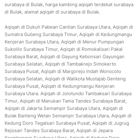
surabaya di Bulak, harga kambing aqiqah terdekat surabaya
di Bulak, alamat aqiqah di surabaya di Bulak.
Aqiqah di Dukuh Pabean Cantian Surabaya Utara, Aqiqah di
Sumatra Gubeng Surabaya Timur, Aqiqah di Kedungmangu
Kenjeran Surabaya Utara, Aqiqah di Menur Pumpungan
Sukolilo Surabaya Timur, Aqiqah di Romokalisari Pakal
Surabaya Barat, Aqiqah di Gayung Kebonsari Gayungan
Surabaya Selatan, Aqiqah di Tambakrejo Simokerto
Surabaya Pusat, Aqiqah di Margorejo Indah Wonocolo
Surabaya Selatan, Aqiqah di Walikota Mustajab Genteng
Surabaya Pusat, Aqiqah di Kedungmangu Kenjeran
Surabaya Utara. Aqiqah di Jolotundo Tambaksari Surabaya
Timur, Aqiqah di Manukan Tama Tandes Surabaya Barat,
Aqiqah di Jakarta Semampir Surabaya Utara, Aqiqah di
Bulak Banteng Wetan Semampir Surabaya Utara, Aqiqah di
Kedung Doro Tegalsari Surabaya Pusat, Aqiqah di Jugrug
Rejosari Tandes Surabaya Barat, Aqiqah di Jepara
Krembangan Surabaya Utara, Aqiqah di Kedung Doro