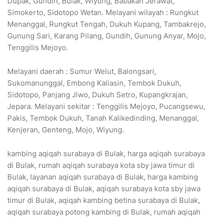
Dupak, Gundih, Bulak, Wiyung, Babakan Jerawat,
Simokerto, Sidotopo Wetan. Melayani wilayah : Rungkut
Menanggal, Rungkut Tengah, Dukuh Kupang, Tambakrejo,
Gunung Sari, Karang Pilang, Gundih, Gunung Anyar, Mojo,
Tenggilis Mejoyo.
Melayani daerah : Sumur Welut, Balongsari,
Sukomanunggal, Embong Kaliasin, Tembok Dukuh,
Sidotopo, Panjang Jiwo, Dukuh Setro, Kupangkrajan,
Jepara. Melayani sekitar : Tenggilis Mejoyo, Pucangsewu,
Pakis, Tembok Dukuh, Tanah Kalikedinding, Menanggal,
Kenjeran, Genteng, Mojo, Wiyung.
kambing aqiqah surabaya di Bulak, harga aqiqah surabaya
di Bulak, rumah aqiqah surabaya kota sby jawa timur di
Bulak, layanan aqiqah surabaya di Bulak, harga kambing
aqiqah surabaya di Bulak, aqiqah surabaya kota sby jawa
timur di Bulak, aqiqah kambing betina surabaya di Bulak,
aqiqah surabaya potong kambing di Bulak, rumah aqiqah