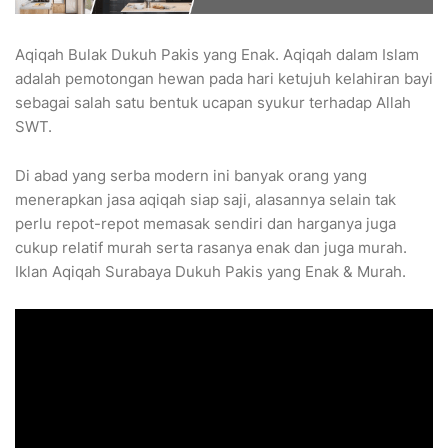
Aqiqah Bulak Dukuh Pakis yang Enak. Aqiqah dalam Islam
adalah pemotongan hewan pada hari ketujuh kelahiran bayi
sebagai salah satu bentuk ucapan syukur terhadap Allah
SWT.
Di abad yang serba modern ini banyak orang yang
menerapkan jasa aqiqah siap saji, alasannya selain tak
perlu repot-repot memasak sendiri dan harganya juga
cukup relatif murah serta rasanya enak dan juga murah.
Iklan Aqiqah Surabaya Dukuh Pakis yang Enak & Murah.