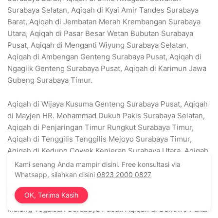
Surabaya Selatan, Aqiqah di Kyai Amir Tandes Surabaya
Barat, Aqiqah di Jembatan Merah Krembangan Surabaya
Utara, Aqiqah di Pasar Besar Wetan Bubutan Surabaya
Pusat, Aqiqah di Menganti Wiyung Surabaya Selatan,
Aqiqah di Ambengan Genteng Surabaya Pusat, Aqiqah di
Ngaglik Genteng Surabaya Pusat, Aqiqah di Karimun Jawa
Gubeng Surabaya Timur.
Aqiqah di Wijaya Kusuma Genteng Surabaya Pusat, Aqiqah
di Mayjen HR. Mohammad Dukuh Pakis Surabaya Selatan,
Aqiqah di Penjaringan Timur Rungkut Surabaya Timur,
Aqiqah di Tenggilis Tenggilis Mejoyo Surabaya Timur,
Aqiqah di Kedung Cowek Kenjeran Surabaya Utara, Aqiqah
di Kandangan Benowo Surabaya Barat, Aqiqah di Gunung
Kami senang Anda mampir disini. Free konsultasi via
Anyar Tengah Gunung Anyar Surabaya Timur, Aqiqah di
Whatsapp, silahkan disini
0823 2000 0827
Walikota Mustajab Genteng Surabaya Pusat, Aqiqah di
OK, Terima Kasih
Banjar Sugihan Tandes Surabaya Barat, Aqiqah di Embong
Malang Tegalsari Surabaya Pusat. Aqiqah di Benowo Pakal