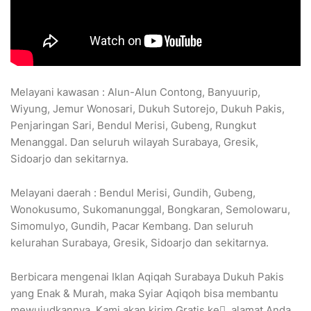
Melayani kawasan : Alun-Alun Contong, Banyuurip,
Wiyung, Jemur Wonosari, Dukuh Sutorejo, Dukuh Pakis,
Penjaringan Sari, Bendul Merisi, Gubeng, Rungkut
Menanggal. Dan seluruh wilayah Surabaya, Gresik,
Sidoarjo dan sekitarnya.
Melayani daerah : Bendul Merisi, Gundih, Gubeng,
Wonokusumo, Sukomanunggal, Bongkaran, Semolowaru,
Simomulyo, Gundih, Pacar Kembang. Dan seluruh
kelurahan Surabaya, Gresik, Sidoarjo dan sekitarnya.
Berbicara mengenai Iklan Aqiqah Surabaya Dukuh Pakis
yang Enak & Murah, maka Syiar Aqiqoh bisa membantu
mewujudkannya. Kami akan kirim Gratis ke ِ alamat Anda.