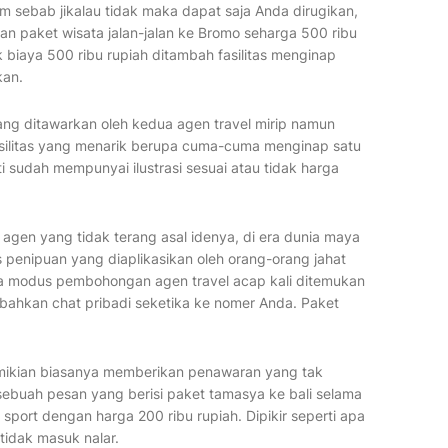
am sebab jikalau tidak maka dapat saja Anda dirugikan,
n paket wisata jalan-jalan ke Bromo seharga 500 ribu
biaya 500 ribu rupiah ditambah fasilitas menginap
kan.
ang ditawarkan oleh kedua agen travel mirip namun
silitas yang menarik berupa cuma-cuma menginap satu
ti sudah mempunyai ilustrasi sesuai atau tidak harga
agen yang tidak terang asal idenya, di era dunia maya
 penipuan yang diaplikasikan oleh orang-orang jahat
a modus pembohongan agen travel acap kali ditemukan
u bahkan chat pribadi seketika ke nomer Anda. Paket
emikian biasanya memberikan penawaran yang tak
ebuah pesan yang berisi paket tamasya ke bali selama
r sport dengan harga 200 ribu rupiah. Dipikir seperti apa
tidak masuk nalar.