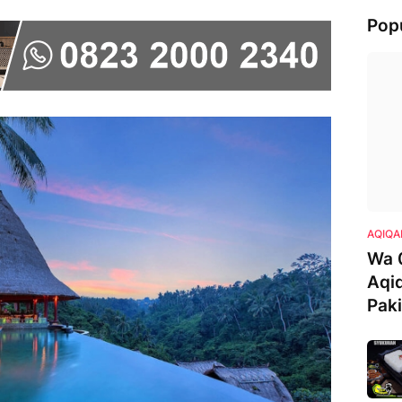
Pop
AQIQA
Wa 
Aqi
Pak