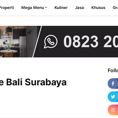
Properti
Mega Menu
Kuliner
Jasa
Khusus
Gr
Fol
e Bali Surabaya