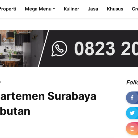
Properti
Mega Menu
Kuliner
Jasa
Khusus
Gr
a
Fol
partemen Surabaya
ubutan