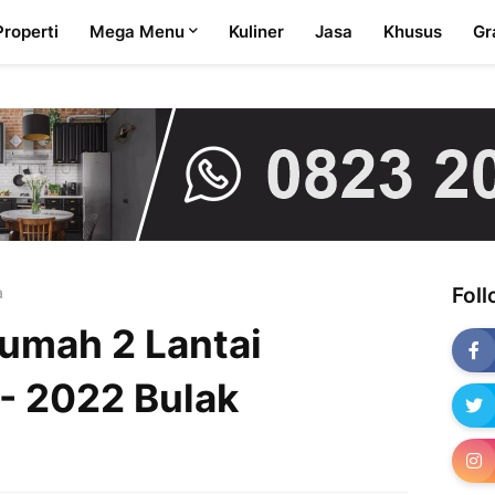
Properti
Mega Menu
Kuliner
Jasa
Khusus
Gr
a
Fol
umah 2 Lantai
- 2022 Bulak